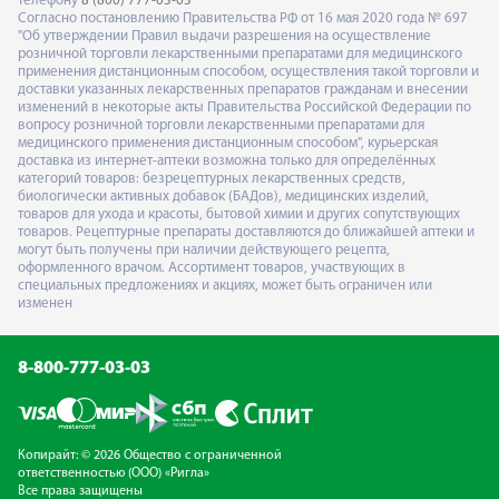
телефону
8 (800) 777-03-03
Согласно постановлению Правительства РФ от 16 мая 2020 года № 697
"Об утверждении Правил выдачи разрешения на осуществление
розничной торговли лекарственными препаратами для медицинского
применения дистанционным способом, осуществления такой торговли и
доставки указанных лекарственных препаратов гражданам и внесении
изменений в некоторые акты Правительства Российской Федерации по
вопросу розничной торговли лекарственными препаратами для
медицинского применения дистанционным способом", курьерская
доставка из интернет-аптеки возможна только для определённых
категорий товаров: безрецептурных лекарственных средств,
биологически активных добавок (БАДов), медицинских изделий,
товаров для ухода и красоты, бытовой химии и других сопутствующих
товаров. Рецептурные препараты доставляются до ближайшей аптеки и
могут быть получены при наличии действующего рецепта,
оформленного врачом. Ассортимент товаров, участвующих в
специальных предложениях и акциях, может быть ограничен или
изменен
8-800-777-03-03
Копирайт: © 2026 Общество с ограниченной
ответственностью (ООО) «Ригла»
Все права защищены