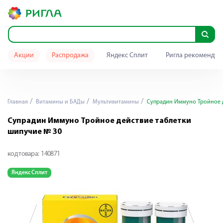
Акции
Распродажа
Яндекс Сплит
Ригла рекомендуе
Главная
Витамины и БАДы
Мультивитамины
Супрадин Иммуно Тройное д
Супрадин Иммуно Тройное действие таблетки
шипучие № 30
код товара:
140871
Яндекс Сплит
Я