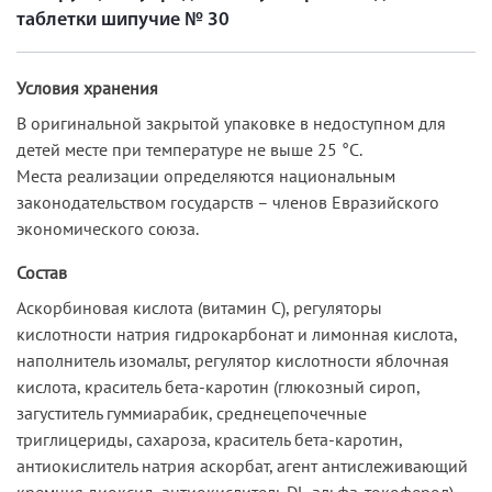
таблетки шипучие № 30
Условия хранения
В оригинальной закрытой упаковке в недоступном для
детей месте при температуре не выше 25 °С.
Места реализации определяются национальным
законодательством государств – членов Евразийского
экономического союза.
Состав
Аскорбиновая кислота (витамин С), регуляторы
кислотности натрия гидрокарбонат и лимонная кислота,
наполнитель изомальт, регулятор кислотности яблочная
кислота, краситель бета-каротин (глюкозный сироп,
загуститель гуммиарабик, среднецепочечные
триглицериды, сахароза, краситель бета-каротин,
антиокислитель натрия аскорбат, агент антислеживающий
кремния диоксид, антиокислитель DL-альфа-токоферол),