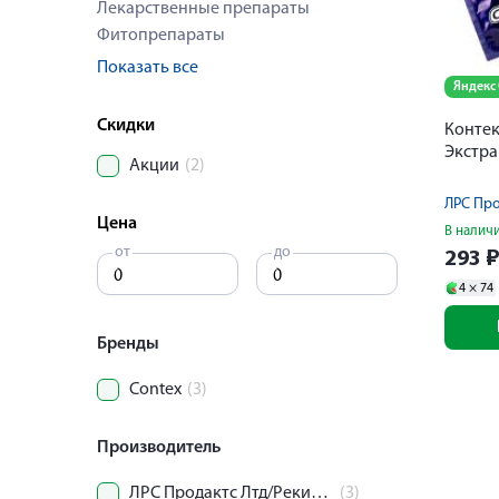
Лекарственные препараты
Фитопрепараты
Показать все
Яндекс
Скидки
Контек
Экстр
Акции
(2)
ЛРС Про
Цена
В налич
от
до
293
4 ×
74
Бренды
Contex
(3)
Производитель
ЛРС Продактс Лтд/Рекитт Бенкизер Хэлскэр ООО
(3)