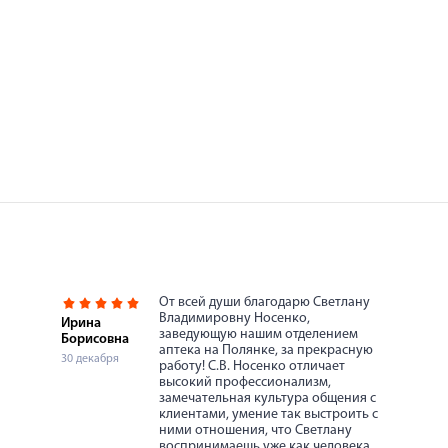
От всей души благодарю Светлану
Владимировну Носенко,
Ирина
заведующую нашим отделением
Борисовна
аптека на Полянке, за прекрасную
30 декабря
работу! С.В. Носенко отличает
высокий профессионализм,
замечательная культура общения с
клиентами, умение так выстроить с
ними отношения, что Светлану
воспринимаешь уже как человека