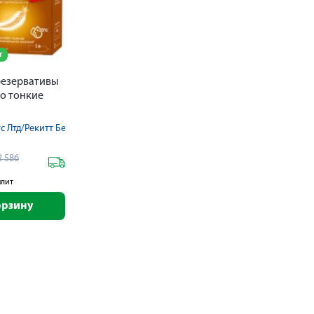
т
резервативы
бо тонкие
ООО
с Лтд/Рекитт Бенкизер Хэлскэр ООО
2 586
плит
орзину