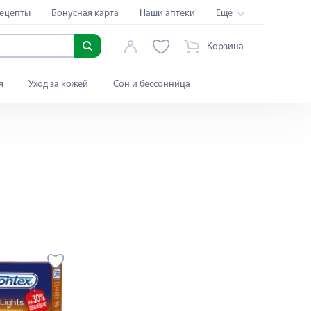
ецепты
Бонусная карта
Наши аптеки
Еще
Корзина
я
Уход за кожей
Сон и бессонница