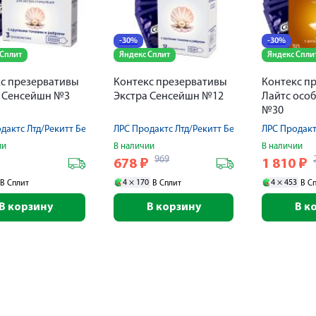
-30%
-30%
 Сплит
Яндекс Сплит
Яндекс Спли
с презервативы
Контекс презервативы
Контекс п
а Сенсейшн №3
Экстра Сенсейшн №12
Лайтс осо
№30
дактс Лтд/Рекитт Бенкизер Хэлскэр ООО
ЛРС Продактс Лтд/Рекитт Бенкизер Хэлскэр 
ЛРС Продакт
ии
В наличии
В наличии
969
₽
678
₽
1 810
₽
4 ×
170
4 ×
453
В Сплит
В Сплит
В С
В корзину
В корзину
В к