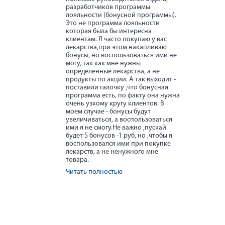
разработчиков программы
лояльности (бонусной программы).
Это не программа лояльности
которая была бы интересна
клиентам. Я часто покупаю у вас
лекарства,при этом накапливаю
бонусы, но воспользоваться ими не
могу, так как мне нужны
определенные лекарства, а не
продукты по акции. А так выходит -
поставили галочку ,что бонусная
программа есть, по факту она нужна
очень узкому кругу клиентов. В
моем случае - бонусы будут
увеличиваться, а воспользоваться
ими я не смогу.Не важно ,пускай
будет 5 бонусов -1 руб, но ,чтобы я
воспользовался ими при покупке
лекарств, а не ненужного мне
товара.
Читать полностью