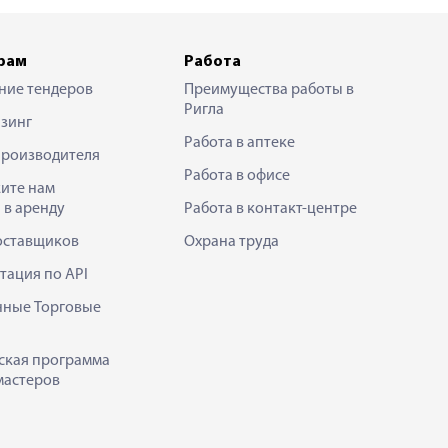
рам
Работа
ние тендеров
Преимущества работы в
Ригла
зинг
Работа в аптеке
производителя
Работа в офисе
ите нам
 в аренду
Работа в контакт-центре
оставщиков
Охрана труда
тация по API
нные Торговые
ская программа
мастеров