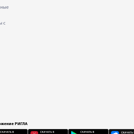
ьные
ы с
жение РИГЛА