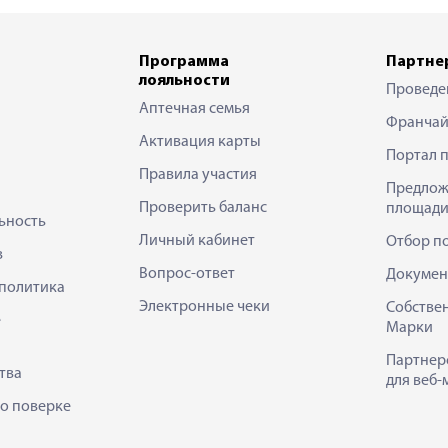
Программа
Партне
лояльности
Проведе
Аптечная семья
Франчай
Активация карты
Портал 
Правила участия
Предлож
Проверить баланс
площади
ьность
Личный кабинет
Отбор п
в
Вопрос-ответ
Докумен
политика
Электронные чеки
Собстве
е
Марки
Партнер
тва
для веб-
 о поверке