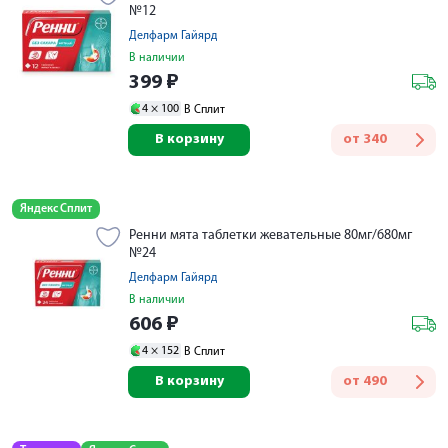
№12
Делфарм Гайярд
В наличии
399
₽
4 ×
100
В Сплит
В корзину
от
340
Яндекс Сплит
Ренни мята таблетки жевательные 80мг/680мг
№24
Делфарм Гайярд
В наличии
606
₽
4 ×
152
В Сплит
В корзину
от
490