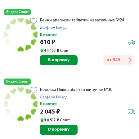
Яндекс Сплит
Ренни апельсин таблетки жевательные №24
Делфарм Гайярд
В наличии
610
₽
4 ×
153
В Сплит
В корзину
от
549
Яндекс Сплит
Берокка Плюс таблетки шипучие №30
Делфарм Гайярд
В наличии
2 045
₽
4 ×
512
В Сплит
В корзину