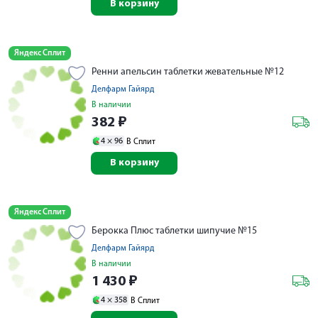
В корзину
Яндекс Сплит
Ренни апельсин таблетки жевательные №12
Делфарм Гайярд
В наличии
382
₽
4 ×
96
В Сплит
В корзину
Яндекс Сплит
Берокка Плюс таблетки шипучие №15
Делфарм Гайярд
В наличии
1 430
₽
4 ×
358
В Сплит