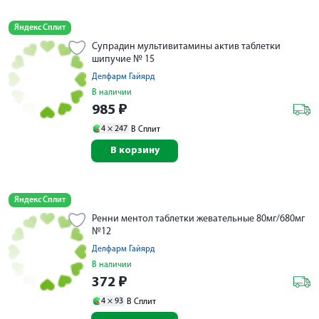
Яндекс Сплит
Супрадин мультивитамины актив таблетки
шипучие № 15
Делфарм Гайярд
В наличии
985
₽
4 ×
247
В Сплит
В корзину
Яндекс Сплит
Ренни ментол таблетки жевательные 80мг/680мг
№12
Делфарм Гайярд
В наличии
372
₽
4 ×
93
В Сплит