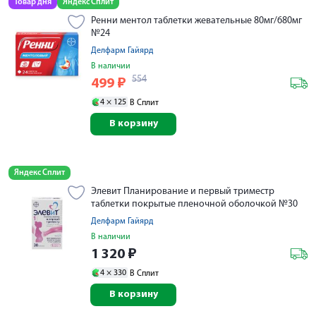
Товар дня
Яндекс Сплит
Ренни ментол таблетки жевательные 80мг/680мг
№24
Делфарм Гайярд
В наличии
554
499
₽
4 ×
125
В Сплит
В корзину
Яндекс Сплит
Элевит Планирование и первый триместр
таблетки покрытые пленочной оболочкой №30
Делфарм Гайярд
В наличии
1 320
₽
4 ×
330
В Сплит
В корзину